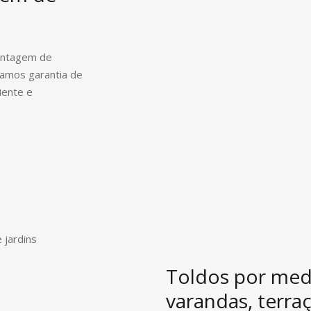
montagem de
Damos garantia de
iente e
Toldos por med
varandas, terraç