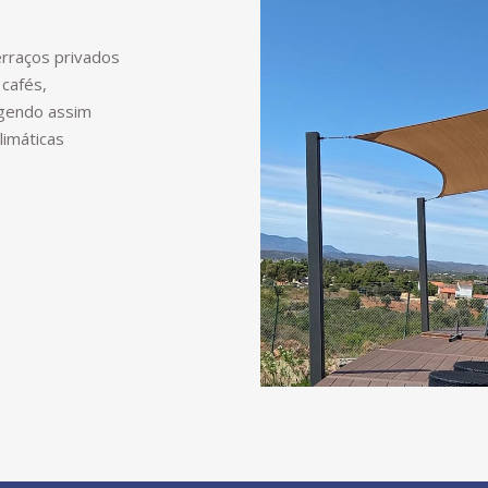
rraços privados
 cafés,
egendo assim
limáticas