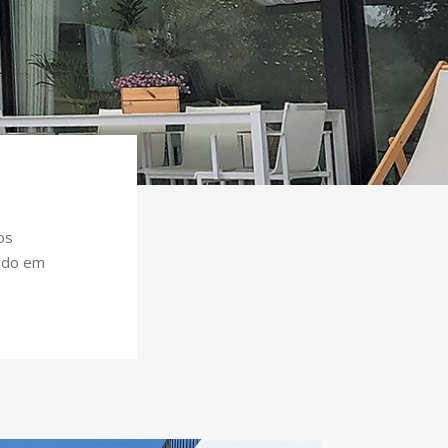
os
indo em