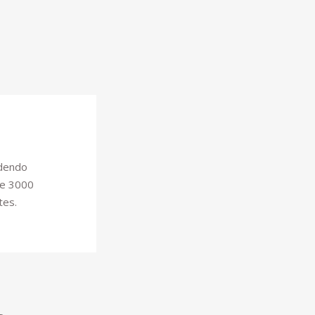
odendo
de 3000
tes.