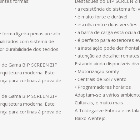
uintes formas:
Destaques do BIP SCREEN ZIP
• a resistência do sistema foi
• é muito forte e durável
• escolha entre duas versões : 
• a barra de carga está ocula 
forma ligeira penas ao solo
• é perfeito para exteriores e
alizados com sistema de
• a instalação pode der fronta
or durabilidade dos tecidos
• atenção ao detalhe: remates 
Estando ainda disponíveis di
po de Gama BIP SCREEN ZIP
• Motorização somfy
rquitetura moderna. Este
• Centrais de Sol / vento
nça para cortinas á prova de
• Programadores horários
Adaptam-se a vários ambientes
po de Gama BIP SCREEN ZIP
Culturais, e muito mais …
rquitetura moderna. Este
A Toldegarve Fabrica e instala
nça para cortinas á prova de
Baixo Alentejo.