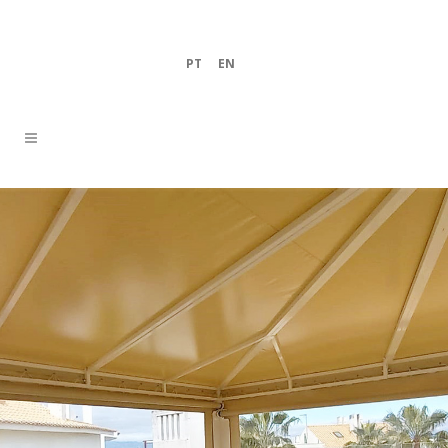
PT
|
EN
|