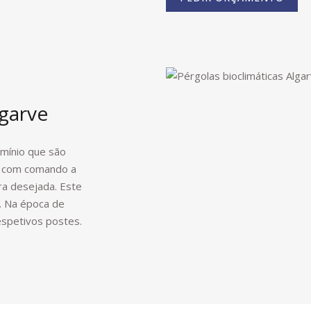
lgarve
umínio que são
o com comando a
ra desejada. Este
r. Na época de
espetivos postes.