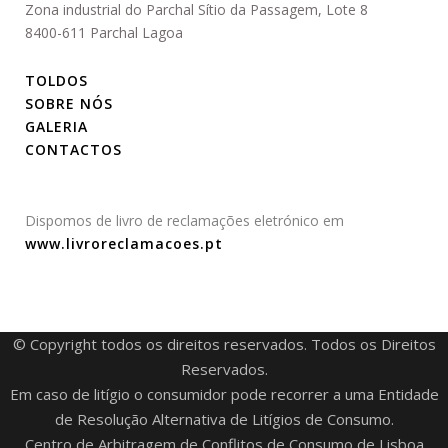
Zona industrial do Parchal Sítio da Passagem, Lote 8
8400-611 Parchal Lagoa
TOLDOS
SOBRE NÓS
GALERIA
CONTACTOS
Dispomos de livro de reclamações eletrónico em
www.livroreclamacoes.pt
© Copyright todos os direitos reservados. Todos os Direitos
Reservados.
Em caso de litígio o consumidor pode recorrer a uma Entidade
de Resolução Alternativa de Litígios de Consumo.
Centro de Arbitragem de Conflitos de Consumo de Lisboa