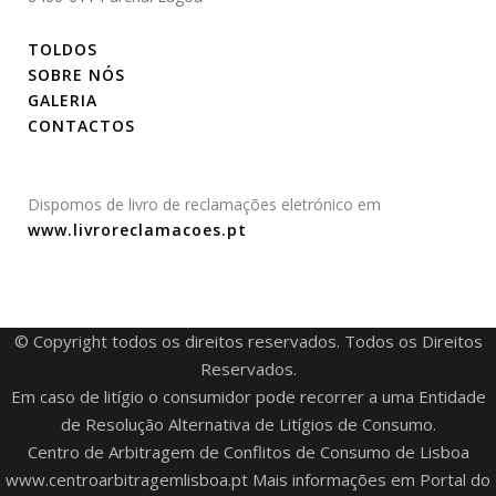
TOLDOS
SOBRE NÓS
GALERIA
CONTACTOS
Dispomos de livro de reclamações eletrónico em
www.livroreclamacoes.pt
© Copyright todos os direitos reservados. Todos os Direitos
Reservados.
Em caso de litígio o consumidor pode recorrer a uma Entidade
de Resolução Alternativa de Litígios de Consumo.
Centro de Arbitragem de Conflitos de Consumo de Lisboa
www.centroarbitragemlisboa.pt
Mais informações em Portal do